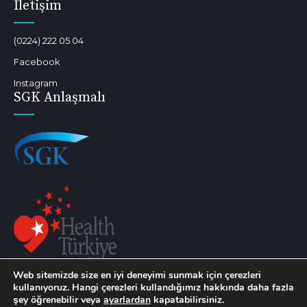
İletişim
(0224) 222 05 04
Facebook
Instagram
SGK Anlaşmalı
Web sitemizde size en iyi deneyimi sunmak için çerezleri
Sağlık turizmi kapsamında hizmet verilebilmektedir.
kullanıyoruz. Hangi çerezleri kullandığımız hakkında daha fazla
şey öğrenebilir veya
ayarlardan
kapatabilirsiniz.