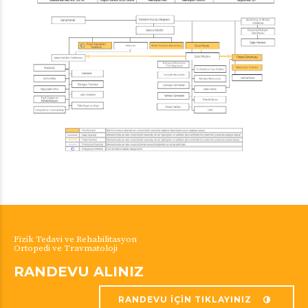
Fizik Tedavi ve Rehabilitasyon
Ortopedi ve Travmatoloji
RANDEVU ALINIZ
RANDEVU İÇİN TIKLAYINIZ