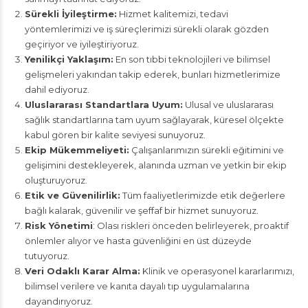
Sürekli İyileştirme:
Hizmet kalitemizi, tedavi
yöntemlerimizi ve iş süreçlerimizi sürekli olarak gözden
geçiriyor ve iyileştiriyoruz.
Yenilikçi Yaklaşım:
En son tıbbi teknolojileri ve bilimsel
gelişmeleri yakından takip ederek, bunları hizmetlerimize
dahil ediyoruz.
Uluslararası Standartlara Uyum:
Ulusal ve uluslararası
sağlık standartlarına tam uyum sağlayarak, küresel ölçekte
kabul gören bir kalite seviyesi sunuyoruz.
Ekip Mükemmeliyeti:
Çalışanlarımızın sürekli eğitimini ve
gelişimini destekleyerek, alanında uzman ve yetkin bir ekip
oluşturuyoruz.
Etik ve Güvenilirlik:
Tüm faaliyetlerimizde etik değerlere
bağlı kalarak, güvenilir ve şeffaf bir hizmet sunuyoruz.
Risk Yönetimi
: Olası riskleri önceden belirleyerek, proaktif
önlemler alıyor ve hasta güvenliğini en üst düzeyde
tutuyoruz.
Veri Odaklı Karar Alma:
Klinik ve operasyonel kararlarımızı,
bilimsel verilere ve kanıta dayalı tıp uygulamalarına
dayandırıyoruz.